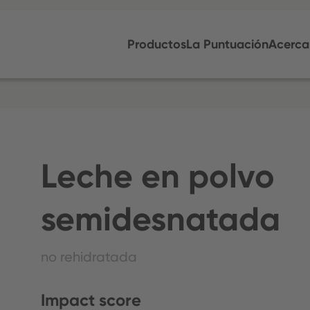
Productos
La Puntuación
Acerca
Leche en polvo
semidesnatada
no rehidratada
Impact score