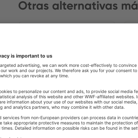
Otras alternativas má
Yogur
Q
leche fermentada o
de
especialidad láctea, con
cereales, sin grasa.