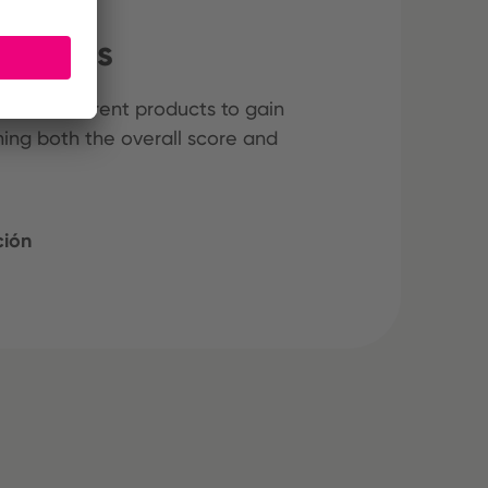
iduales
hree different products to gain
ining both the overall score and
ción