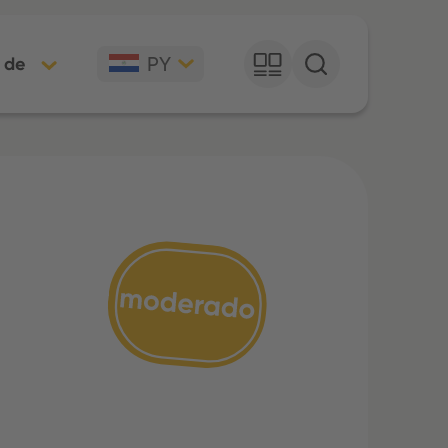
PY
 de