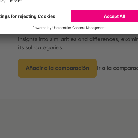
Comparar productos indiv
Compare the environmental footprint of up to t
insights into similarities and differences, exam
its subcategories.
Añadir a la comparación
Ir a la compara