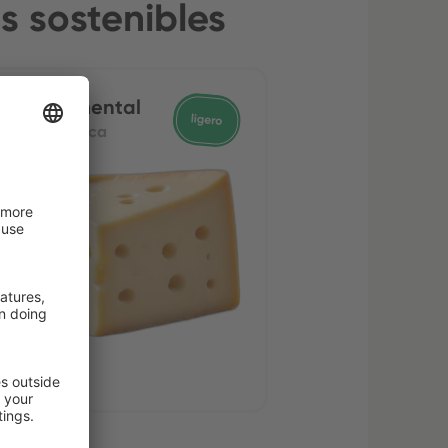
s sostenibles
ueso emmental
 leche de vaca