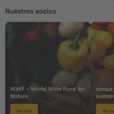
Nuestros socios
WWF – World Wide Fund for
corsus
Nature
sustain
Ver más
Ver m