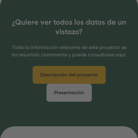
consumidores información transparente
sobre el impacto ambiental de los
alimentos:
fácil de entender, siempre
¿Quiere ver todos los datos de un
disponible y científicamente
vistazo?
fundamentada
.
Toda la información relevante de este proyecto se
Además, las empresas podrán medir el
ha resumido claramente y puede consultarse aquí.
impacto ambiental de sus productos, lo
que les permitirá optimizar sus cadenas de
suministro y ofrecer un surtido más
Descripción del proyecto
sostenible.
Presentación