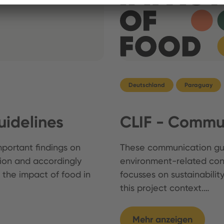
Deutschland
Paraguay
idelines
CLIF - Commun
portant findings on
These communication guid
on and accordingly
environment-related co
 the impact of food in
focusses on sustainabili
this project context.…
Mehr anzeigen