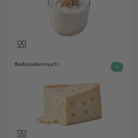
ชีสเอ็มเมนทัลจากนมวัว