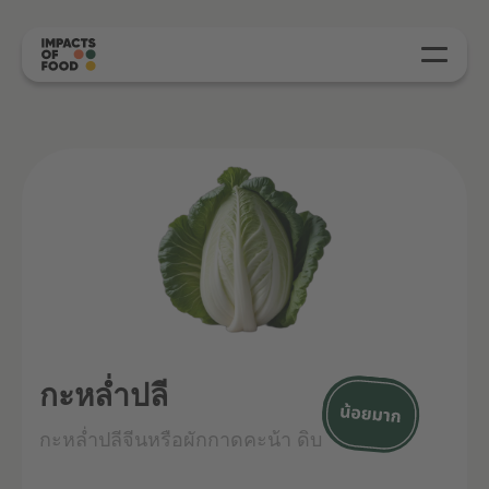
กะหล่ำปลี
กะหล่ำปลีจีนหรือผักกาดคะน้า ดิบ