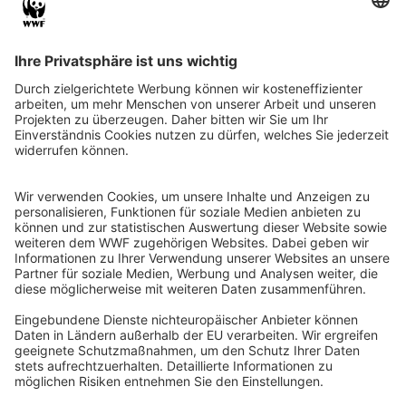
Instagram
Facebook
X
LinkedIn
© Food Impacts
Legal notice