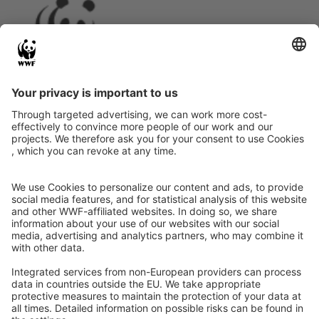
Instagram
Facebook
X
LinkedIn
© Food Impacts
Legal notice