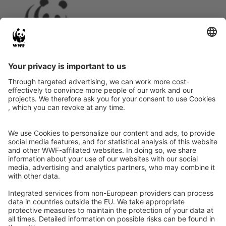
Instagram
Facebook
X
LinkedIn
© Food Impacts
Legal notice