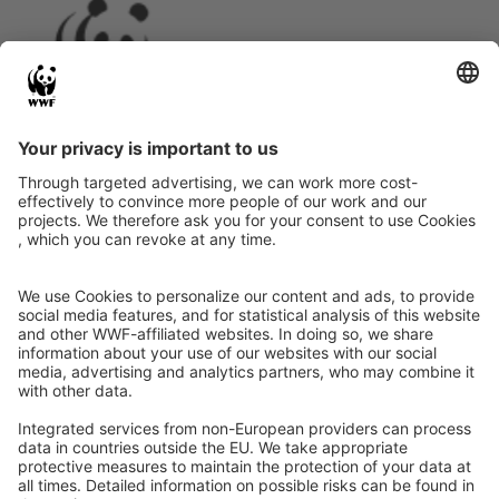
Instagram
Facebook
X
LinkedIn
© Food Impacts
Legal notice