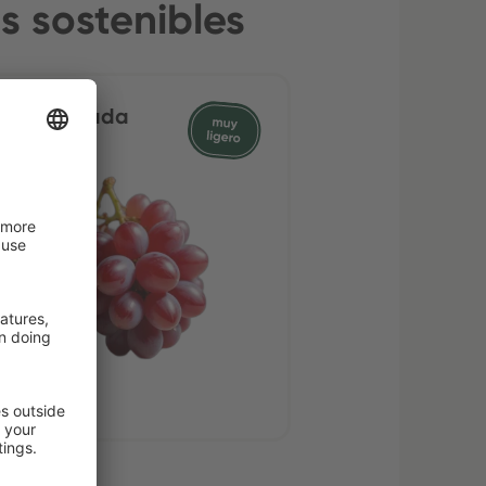
s sostenibles
a roja cruda