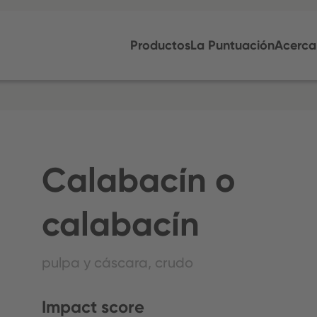
Productos
La Puntuación
Acerca
Calabacín o
calabacín
pulpa y cáscara, crudo
Impact score