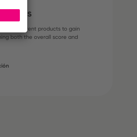
iduales
hree different products to gain
ining both the overall score and
ción