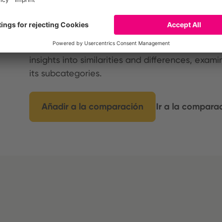
Comparar productos indiv
Compare the environmental footprint of up to t
insights into similarities and differences, exam
its subcategories.
Añadir a la comparación
Ir a la compara