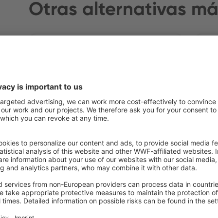
Otras alternativas má
Zanahoria cruda
Uv