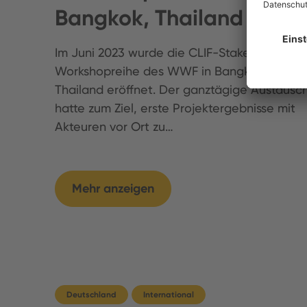
Bangkok, Thailand statt
Im Juni 2023 wurde die CLIF-Stakeholder-
Workshopreihe des WWF in Bangkok,
Thailand eröffnet. Der ganztägige Austausc
hatte zum Ziel, erste Projektergebnisse mit
Akteuren vor Ort zu…
Mehr anzeigen
Deutschland
International