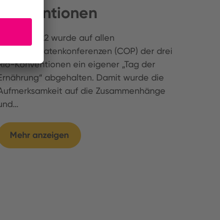
Konventionen
Im Jahr 2022 wurde auf allen
Vertragsstaatenkonferenzen (COP) der drei
Rio-Konventionen ein eigener „Tag der
Ernährung“ abgehalten. Damit wurde die
Aufmerksamkeit auf die Zusammenhänge
und…
Mehr anzeigen