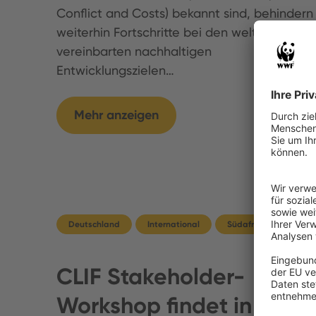
Conflict and Costs) bekannt sind, behindern
weiterhin Fortschritte bei den weltweit
vereinbarten nachhaltigen
Entwicklungszielen…
Mehr anzeigen
Deutschland
International
Südafrika
CLIF Stakeholder-
Workshop findet in