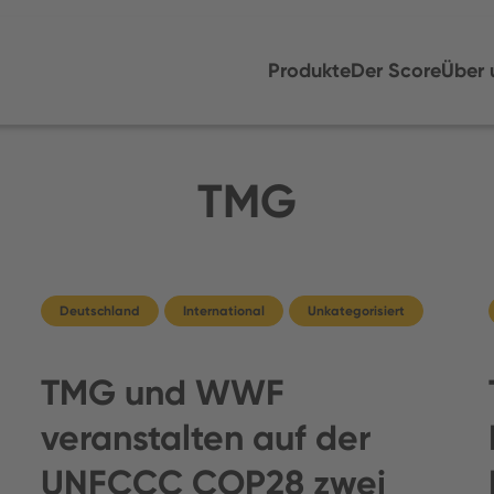
Produkte
Der Score
Über 
TMG
Deutschland
International
Unkategorisiert
TMG und WWF
veranstalten auf der
UNFCCC COP28 zwei