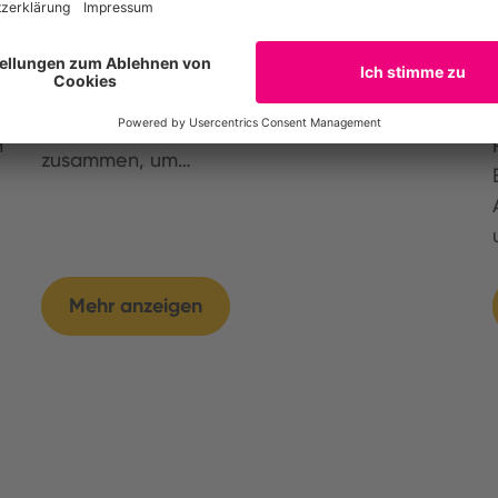
Die beratende Expertengruppe des Projekts
zur Bewertung und Kommunikation der
Klimaauswirkungen von Lebensmitteln (CLIF)
kam am 15. und 16. Juni 2023 in Rom
h
zusammen, um…
Mehr anzeigen