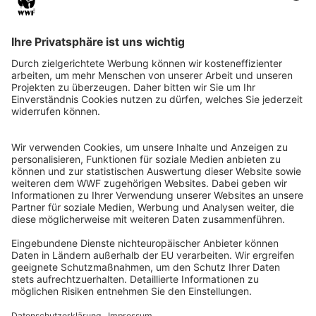
Instagram
Facebook
X
LinkedIn
© Food Impacts
Legal notice