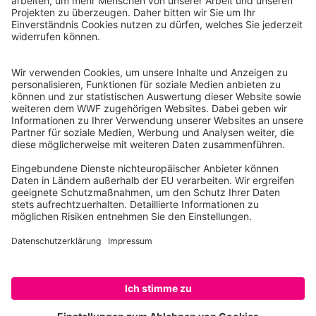
Instagram
Facebook
X
LinkedIn
© Food Impacts
Legal notice
Achtung: Dies ist ein Prototyp. Nur eine Auswahl von
Produkten wird gelistet. Einige Funktionalitäten sind noch
nicht voll ausgereift (z.B. methodologische Annahmen,