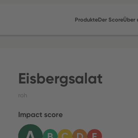
Produkte
Der Score
Über 
Eisbergsalat
roh
Impact score