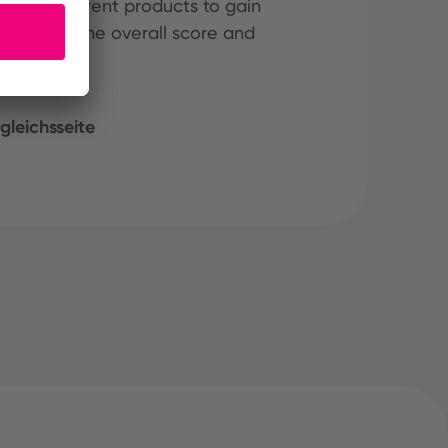
hree different products to gain
ining both the overall score and
gleichsseite