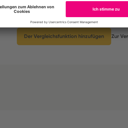
Compare the environmental footprint of up to t
insights into similarities and differences, exam
its subcategories.
Der Vergleichsfunktion hinzufügen
Zur Ver