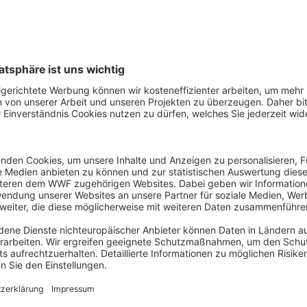
Rote Bete
Ro
roh
ro
Vergleiche einzelne Produ