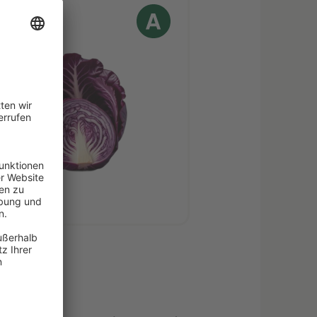
tkohl
h
kte