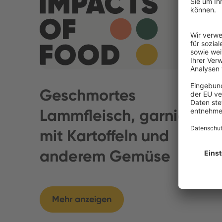
Geschmortes
Lammfleisch, garniert
mit Kartoffeln und
anderem Gemüse
Mehr anzeigen