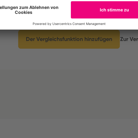
Compare the environmental footprint of up to t
insights into similarities and differences, exam
its subcategories.
Der Vergleichsfunktion hinzufügen
Zur Ver