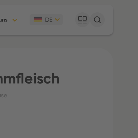
DE
uns
mfleisch
üse