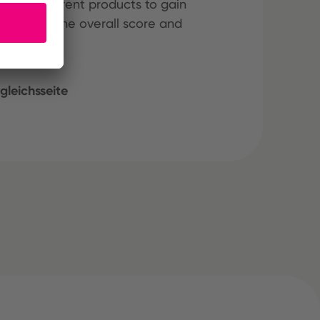
hree different products to gain
ining both the overall score and
gleichsseite