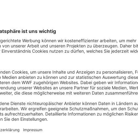
Tofu
natur
Vergleiche einzelne Produ