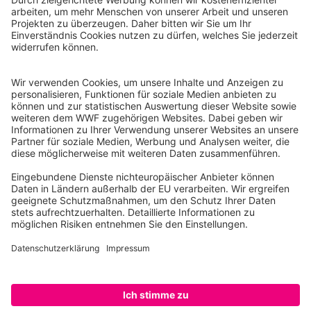
Instagram
Facebook
X
LinkedIn
© Food Impacts
Legal notice
Achtung: Dies ist ein Prototyp. Nur eine Auswahl von
Produkten wird gelistet. Einige Funktionalitäten sind noch