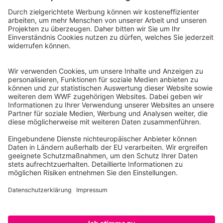
Instagram
Facebook
X
LinkedIn
© Food Impacts
Legal notice
Achtung: Dies ist ein Prototyp. Nur eine Auswahl von