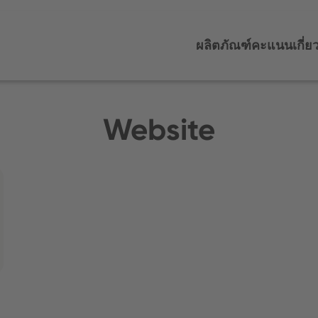
ผลิตภัณฑ์
คะแนน
เกี่ย
Website