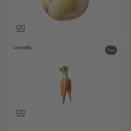
แครอทดิบ