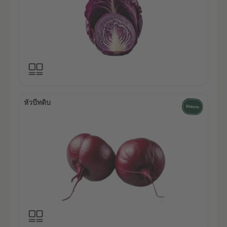
หัวบีทดิบ