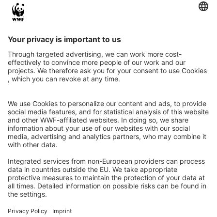
Instagram
Facebook
X
LinkedIn
© Food Impacts
Legal notice