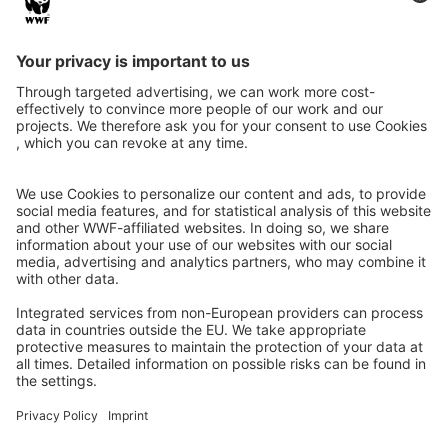
Instagram
Facebook
X
LinkedIn
© Food Impacts
Legal notice