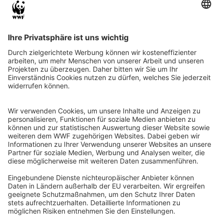
Instagram
Facebook
X
LinkedIn
© Food Impacts
Legal notice