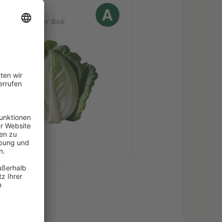
inakohl
ppakohl oder Bok
oy, roh
kte