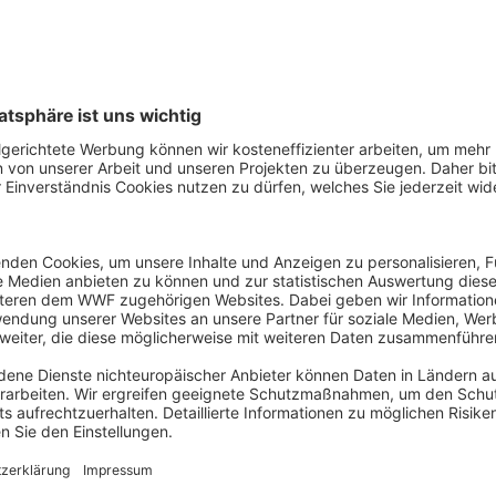
Gartenerbsen
Ch
roh
Na
Ch
Vergleiche einzelne Produ