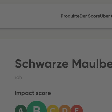
Produkte
Der Score
Über 
Schwarze Maulb
roh
Impact score