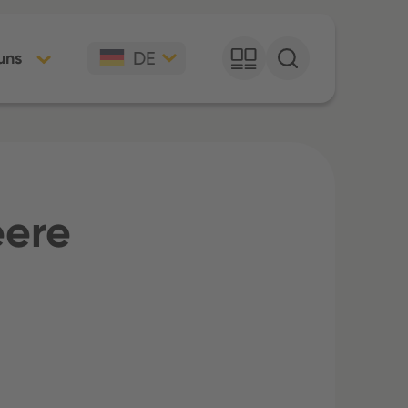
DE
uns
eere