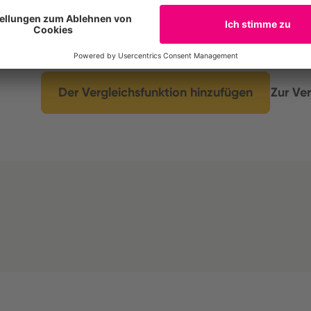
Compare the environmental footprint of up to t
insights into similarities and differences, exam
its subcategories.
Der Vergleichsfunktion hinzufügen
Zur Ver