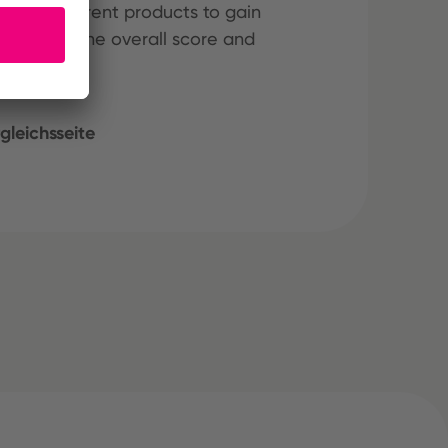
hree different products to gain
ining both the overall score and
gleichsseite