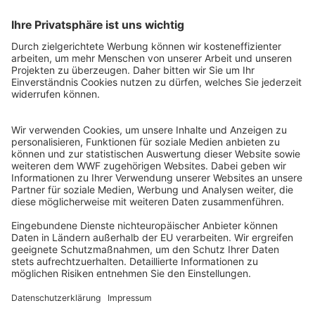
Instagram
Facebook
X
LinkedIn
© Food Impacts
Legal notice