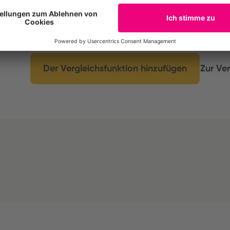
Compare the environmental footprint of up to t
insights into similarities and differences, exam
its subcategories.
Der Vergleichsfunktion hinzufügen
Zur Ver