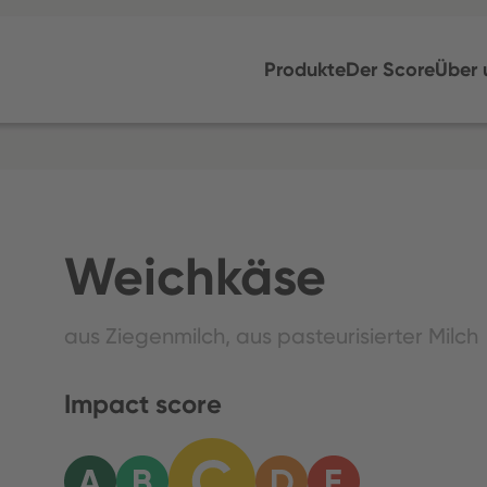
Produkte
Der Score
Über 
Weichkäse
aus Ziegenmilch, aus pasteurisierter Milch
Impact score