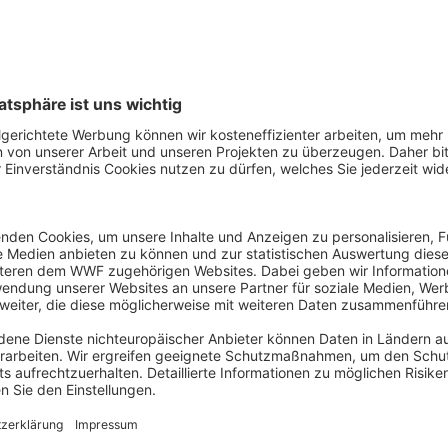
Emmentaler Käse
J
aus Kuhmilch
Sa
Mil
Get
Vergleiche einzelne Produ