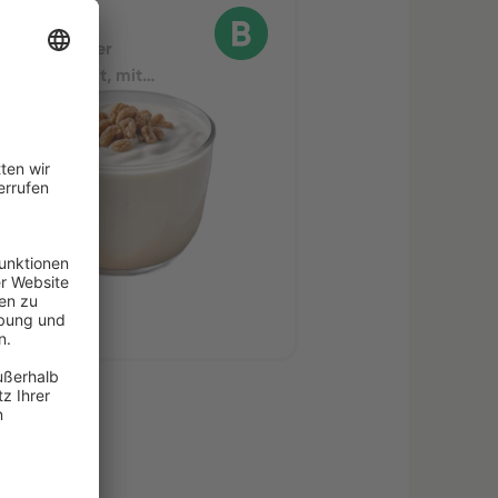
oghurt
uermilch oder
chspezialität, mit
reide, fettfrei
kte