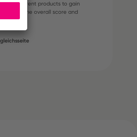
hree different products to gain
ining both the overall score and
gleichsseite