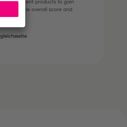
hree different products to gain
ining both the overall score and
gleichsseite