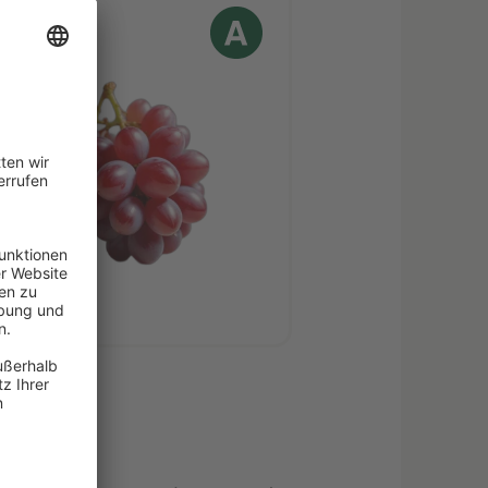
raube
, roh
kte