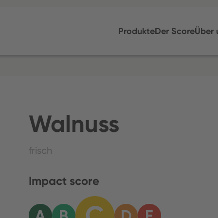
Produkte
Der Score
Über 
Walnuss
frisch
Impact score