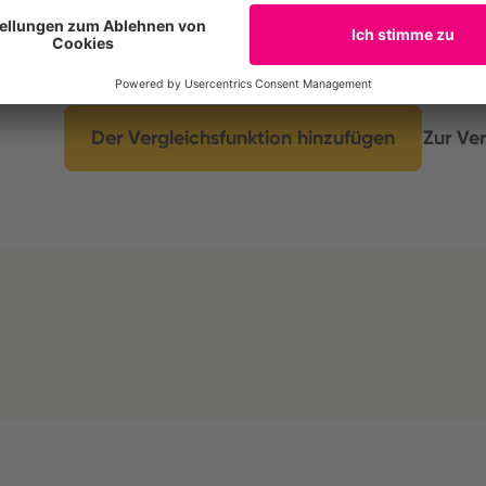
Compare the environmental footprint of up to t
insights into similarities and differences, exam
its subcategories.
Der Vergleichsfunktion hinzufügen
Zur Ver