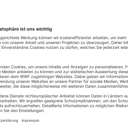
Lauch
T
roh
rot
Vergleiche einzelne Produ