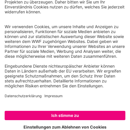
Instagram
Facebook
X
LinkedIn
© Food Impacts
Legal notice
Achtung: Dies ist ein Prototyp. Nur eine Auswahl von
Produkten wird gelistet. Einige Funktionalitäten sind noch
nicht voll ausgereift (z.B. methodologische Annahmen,